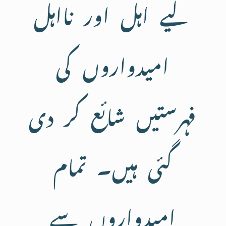
لیے اہل اور نااہل
امیدواروں کی
فہرستیں شائع کر دی
گئی ہیں۔ تمام
امیدواروں سے