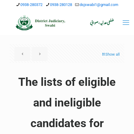
0938-280372
0938-280128
dsjswabi1@gmail.com
Show all
The lists of eligible
and ineligible
candidates for