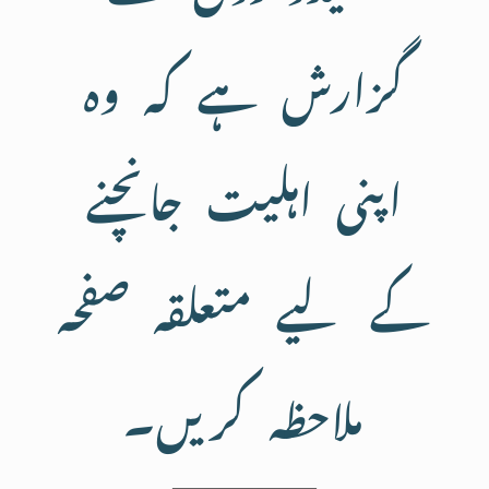
گزارش ہے کہ وہ
اپنی اہلیت جانچنے
کے لیے متعلقہ صفحہ
ملاحظہ کریں۔