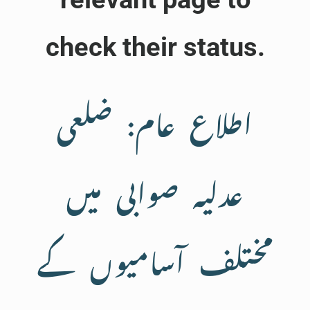
check their status.
اطلاع عام: ضلعی
عدلیہ صوابی میں
مختلف آسامیوں کے